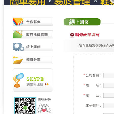
請在此填寫您叫修的內
*
公司名稱：
*
姓 名：
*
電 話：
電子郵件：