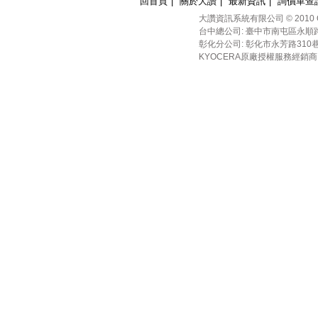
回首頁
|
關於大讚
|
最新資訊
|
詢價單查
大讚資訊系統有限公司 © 2010 OAmall I
台中總公司: 臺中市南屯區永順路338號
彰化分公司: 彰化市永芳路310巷28 
KYOCERA原廠授權服務經銷商